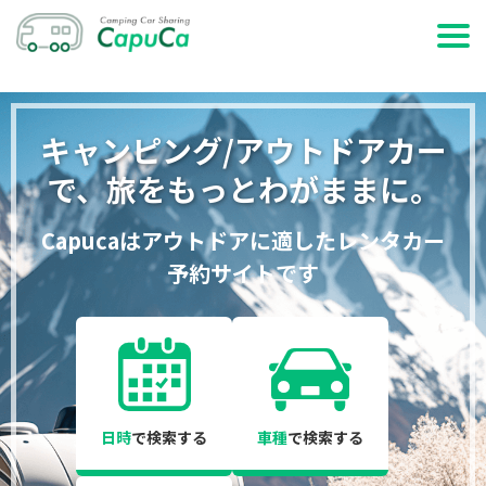
ホーム
キャンピング/アウトドアカー
日時で検索する
で、旅をもっとわがままに。
車両で検索する
Capucaはアウトドアに適したレンタカー
特集・記事を読む
予約サイトです
サービス説明
お問い合わせ
ログイン
日時
で検索する
車種
で検索する