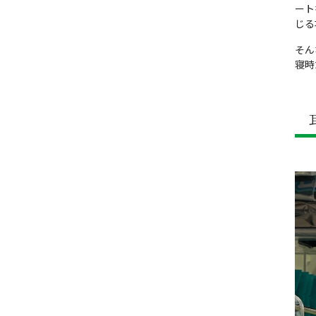
ート
じる
そん
寝時