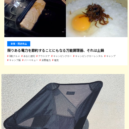
車種・関連商品
限りある電力を節約することにもなる万能調理器、それは土鍋
B級グルメ
あると便利
アウトドア
キャンピングカー
キャンピングカーレンタル
キャンプ
キャンプ飯
バーベキュー
消費電力
電気