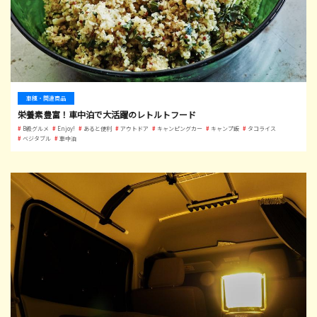
車種・関連商品
栄養素豊富！車中泊で大活躍のレトルトフード
B級グルメ
Enjoy!
あると便利
アウトドア
キャンピングカー
キャンプ飯
タコライス
ベジタブル
車中泊