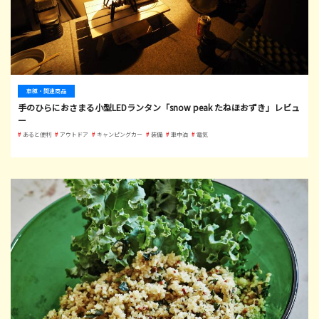
車種・関連商品
手のひらにおさまる小型LEDランタン「snow peak たねほおずき」レビュ
ー
あると便利
アウトドア
キャンピングカー
装備
車中泊
電気