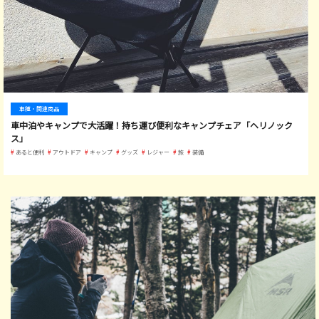
車種・関連商品
車中泊やキャンプで大活躍！持ち運び便利なキャンプチェア「ヘリノック
ス」
あると便利
アウトドア
キャンプ
グッズ
レジャー
旅
装備